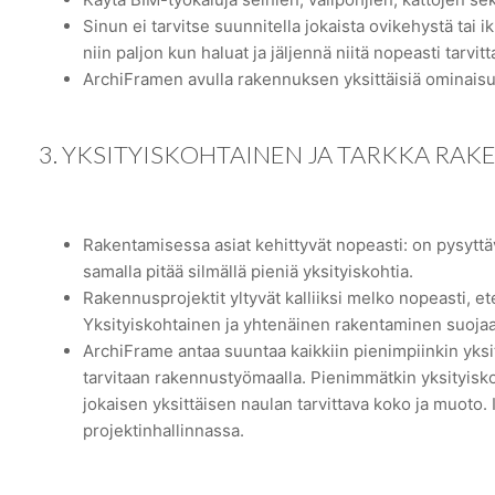
Sinun ei tarvitse suunnitella jokaista ovikehystä tai
niin paljon kun haluat ja jäljennä niitä nopeasti tarvit
ArchiFramen avulla rakennuksen yksittäisiä ominais
3. YKSITYISKOHTAINEN JA TARKKA RA
Rakentamisessa asiat kehittyvät nopeasti: on pysyttäv
samalla pitää silmällä pieniä yksityiskohtia.
Rakennusprojektit yltyvät kalliiksi melko nopeasti, 
Yksityiskohtainen ja yhtenäinen rakentaminen suojaav
ArchiFrame antaa suuntaa kaikkiin pienimpiinkin yksit
tarvitaan rakennustyömaalla. Pienimmätkin yksityisko
jokaisen yksittäisen naulan tarvittava koko ja muoto
projektinhallinnassa.