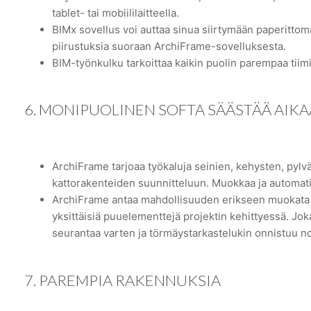
tablet- tai mobiililaitteella.
BIMx sovellus voi auttaa sinua siirtymään paperittoma
piirustuksia suoraan ArchiFrame-sovelluksesta.
BIM-työnkulku tarkoittaa kaikin puolin parempaa tiimi
6. MONIPUOLINEN SOFTA SÄÄSTÄÄ AIKA
ArchiFrame tarjoaa työkaluja seinien, kehysten, pylvä
kattorakenteiden suunnitteluun. Muokkaa ja automat
ArchiFrame antaa mahdollisuuden erikseen muokata yk
yksittäisiä puuelementtejä projektin kehittyessä. J
seurantaa varten ja törmäystarkastelukin onnistuu no
7. PAREMPIA RAKENNUKSIA