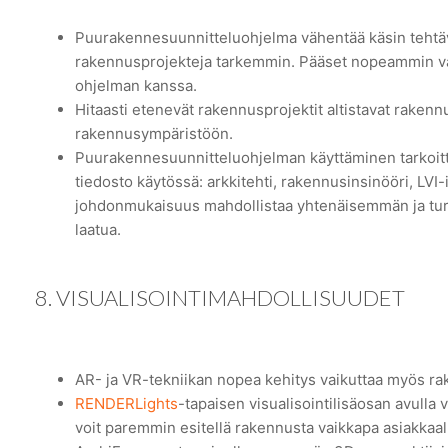
Puurakennesuunnitteluohjelma vähentää käsin tehtäv
rakennusprojekteja tarkemmin. Pääset nopeammin va
ohjelman kanssa.
Hitaasti etenevät rakennusprojektit altistavat raken
rakennusympäristöön.
Puurakennesuunnitteluohjelman käyttäminen tarkoittaa
tiedosto käytössä: arkkitehti, rakennusinsinööri, LVI
johdonmukaisuus mahdollistaa yhtenäisemmän ja tu
laatua.
8. VISUALISOINTIMAHDOLLISUUDET
AR- ja VR-tekniikan nopea kehitys vaikuttaa myös ra
RENDERLights
-tapaisen visualisointilisäosan avulla v
voit paremmin esitellä rakennusta vaikkapa asiakkaall