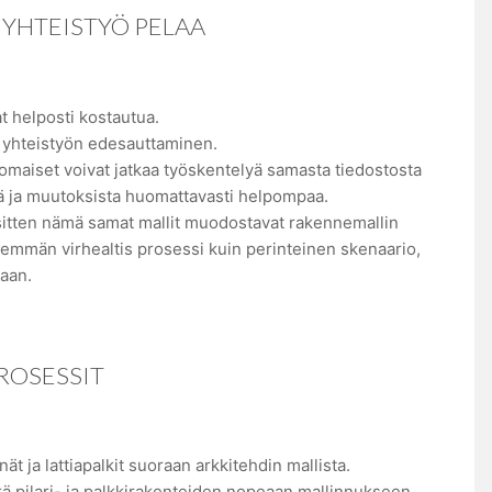
YHTEISTYÖ PELAA
 helposti kostautua.
 yhteistyön edesauttaminen.
nomaiset voivat jatkaa työskentelyä samasta tiedostosta
ä ja muutoksista huomattavasti helpompaa.
 sitten nämä samat mallit muodostavat rakennemallin
mmän virhealtis prosessi kuin perinteinen skenaario,
maan.
ROSESSIT
nät ja lattiapalkit suoraan arkkitehdin mallista.
kä pilari- ja palkkirakenteiden nopeaan mallinnukseen.