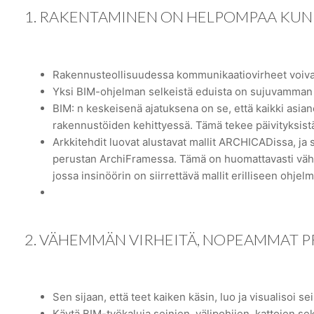
1. RAKENTAMINEN ON HELPOMPAA KUN 
Rakennusteollisuudessa kommunikaatiovirheet voivat
Yksi BIM-ohjelman selkeistä eduista on sujuvamman
BIM: n keskeisenä ajatuksena on se, että kaikki asia
rakennustöiden kehittyessä. Tämä tekee päivityksist
Arkkitehdit luovat alustavat mallit ARCHICADissa, ja
perustan ArchiFramessa. Tämä on huomattavasti vähe
jossa insinöörin on siirrettävä mallit erilliseen ohjel
2. VÄHEMMÄN VIRHEITÄ, NOPEAMMAT P
Sen sijaan, että teet kaiken käsin, luo ja visualisoi sei
Käytä BIM-työkaluja seinien, välipohjien, kattojen se