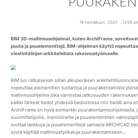
PUURAKEN
16 heinäkuun, 2020
,
12:06 p
BIM 3D-mallinnusohjelmat, kuten ArchiFrame, soveltuvat 
puuta ja puuelementtejä. BIM-ohjelman käyttö nopeuttaa 
viestintälinjan arkkitehdista rakennustyömaalle.
BIM luo ratkaisevan sillan alkuperäisen arkkitehtiluonnoks
nopeuttaa elementtien tuotantoa ja puurakentamista ylei
mallinnusohjelma joka varmistaa jatkuvuuden rakennuksen 
kaikki tärkeät tiedot yhdessä tiedostossa niin tiedät ain
ArchiFrame on hyvä esimerkki puurakentamisohjelmasta, jok
suunnittelijoille, insinööreille ja puuelementtien valmistaj
tuottaa lankkuja ja puuelementtejä samasta ARCHICAD tiedos
syytä käyttää mallinnustyökaluja puurakentamiseen…