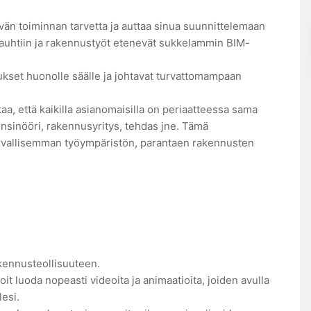
än toiminnan tarvetta ja auttaa sinua suunnittelemaan
uhtiin ja rakennustyöt etenevät sukkelammin BIM-
nukset huonolle säälle ja johtavat turvattomampaan
, että kaikilla asianomaisilla on periaatteessa sama
-insinööri, rakennusyritys, tehdas jne. Tämä
rvallisemman työympäristön, parantaen rakennusten
kennusteollisuuteen.
oit luoda nopeasti videoita ja animaatioita, joiden avulla
esi.