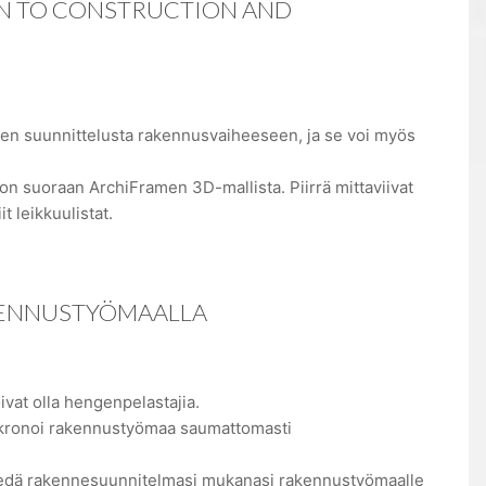
GN TO CONSTRUCTION AND
en suunnittelusta rakennusvaiheeseen, ja se voi myös
on suoraan ArchiFramen 3D-mallista. Piirrä mittaviivat
t leikkuulistat.
KENNUSTYÖMAALLA
vat olla hengenpelastajia.
ynkronoi rakennustyömaa saumattomasti
 viedä rakennesuunnitelmasi mukanasi rakennustyömaalle