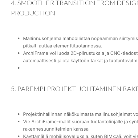
4. SMOOTHER TRANSITION FROM DESI
PRODUCTION
Mallinnusohjelma mahdollistaa nopeamman siirtymis
pitkälti auttaa elementtituotannossa.
ArchiFrame voi luoda 2D-piirustuksia ja CNC-tiedost
automaattisesti ja ota käyttöön tarkat ja tuotantovalmii
5. PAREMPI PROJEKTIJOHTAMINEN RA
Projektinhallinnan näkökulmasta mallinusohjelmat voi
Vie ArchiFrame-mallit suoraan tuotantolinjalle ja s
rakennesuunnitelmien kanssa.
Käyttämällä mobiilisovelluksia, kuten BIMx:ää, voit