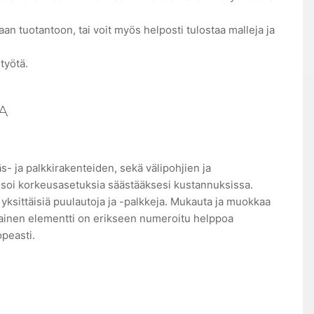
an tuotantoon, tai voit myös helposti tulostaa malleja ja
työtä.
A
s- ja palkkirakenteiden, sekä välipohjien ja
isoi korkeusasetuksia säästääksesi kustannuksissa.
sittäisiä puulautoja ja -palkkeja. Mukauta ja muokkaa
okainen elementti on erikseen numeroitu helppoa
peasti.