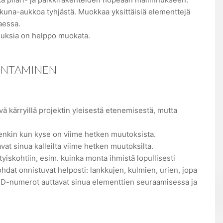
 ikkuna-aukkoa tyhjästä. Muokkaa yksittäisiä elementtejä
taessa.
uuksia on helppo muokata.
KENTAMINEN
ä kärryillä projektin yleisestä etenemisestä, mutta
etenkin kun kyse on viime hetken muutoksista.
at sinua kalleilta viime hetken muutoksilta.
yiskohtiin, esim. kuinka monta ihmistä lopullisesti
hdat onnistuvat helposti: lankkujen, kulmien, urien, jopa
. ID-numerot auttavat sinua elementtien seuraamisessa ja