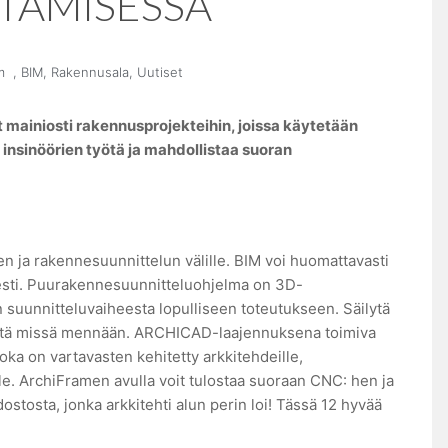
TAMISESSA
m
,
BIM
,
Rakennusala
,
Uutiset
mainiosti rakennusprojekteihin, joissa käytetään
insinöörien työtä ja mahdollistaa suoran
en ja rakennesuunnittelun välille. BIM voi huomattavasti
sesti. Puurakennesuunnitteluohjelma on 3D-
suunnitteluvaiheesta lopulliseen toteutukseen. Säilytä
a että missä mennään. ARCHICAD-laajennuksena toimiva
a on vartavasten kehitetty arkkitehdeille,
ille. ArchiFramen avulla voit tulostaa suoraan CNC: hen ja
tosta, jonka arkkitehti alun perin loi! Tässä 12 hyvää