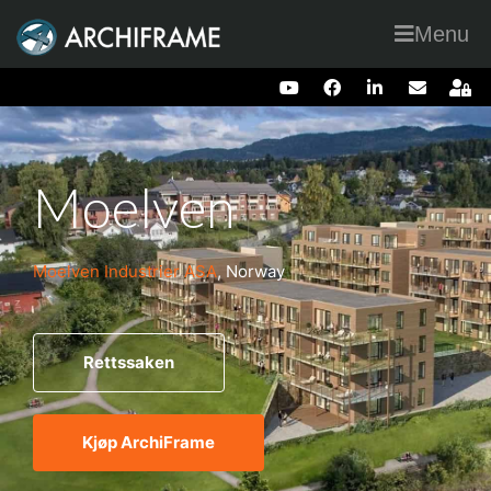
Menu
Moelven
Moelven Industrier ASA
, Norway
Rettssaken
Kjøp ArchiFrame