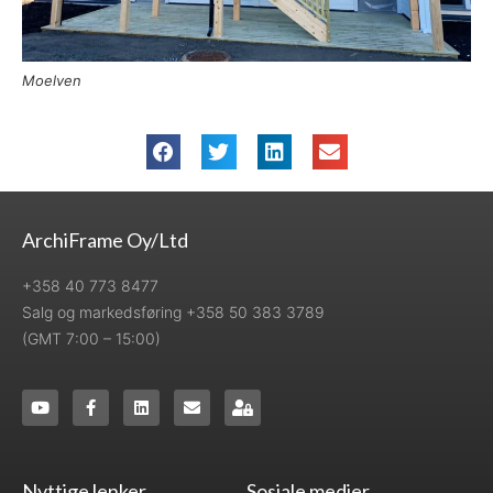
Moelven
ArchiFrame Oy/Ltd
+358 40 773 8477
Salg og markedsføring +358 50 383 3789
(GMT 7:00 – 15:00)
Nyttige lenker
Sosiale medier