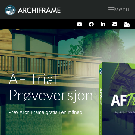
Menu
AF Trial -
Prøveversjon
Prøv ArchiFrame gratis i én måned