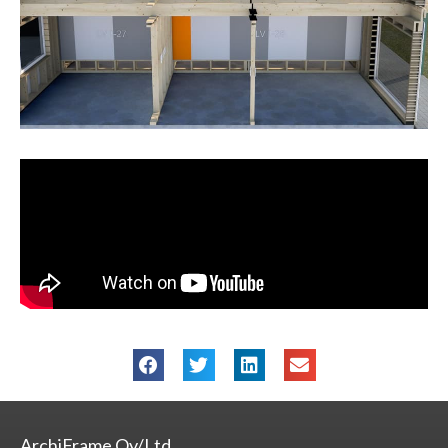
ArchiFrame Oy/Ltd