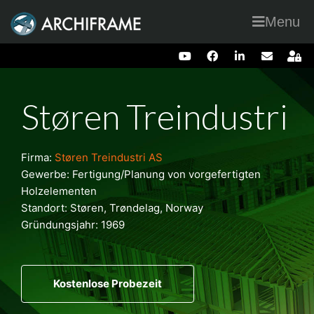
Menu
Støren Treindustri
Firma:
Støren Treindustri AS
Gewerbe
:
Fertigung/Planung von vorgefertigten
Holzelementen
Standort
: Støren, Trøndelag, Norway
Gründungsjahr
: 1969
Kostenlose Probezeit