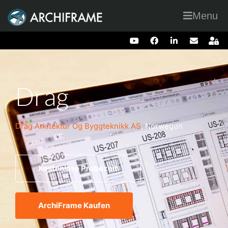
Menu
Drag
Drag Arkitektur Og Byggteknikk AS
, Norwegen
Kostenlose Probezeit
ArchiFrame Kaufen