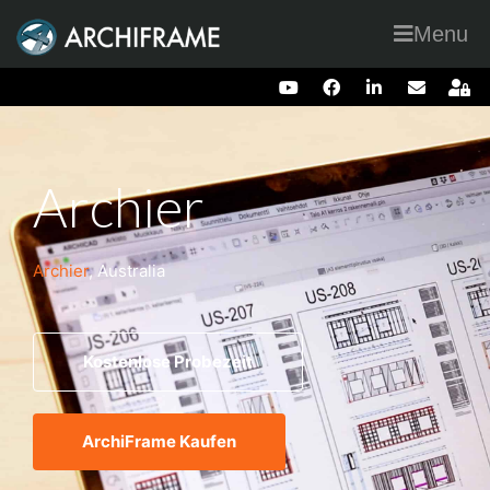
Menu
Archier
Archier
, Australia
Kostenlose Probezeit
ArchiFrame Kaufen