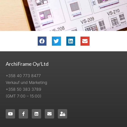
ArchiFrame Oy/Ltd
+358 40 773 8477
Verkauf und Marketing
+358 50 383 3789
(GMT 7:00 – 15:00)